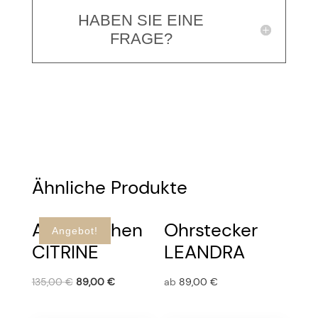
HABEN SIE EINE
FRAGE?
Ähnliche Produkte
Armkettchen
Ohrstecker
Angebot!
CITRINE
LEANDRA
135,00
€
89,00
€
ab
89,00
€