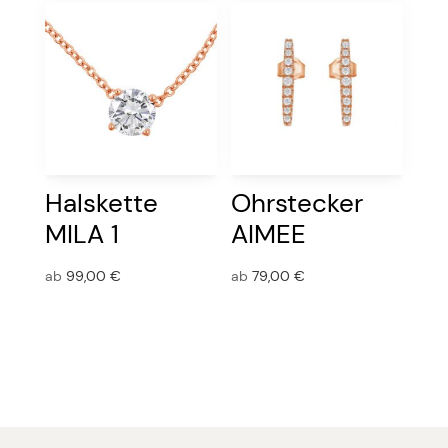
Halskette
Ohrstecker
MILA 1
AIMEE
ab
99,00
€
ab
79,00
€