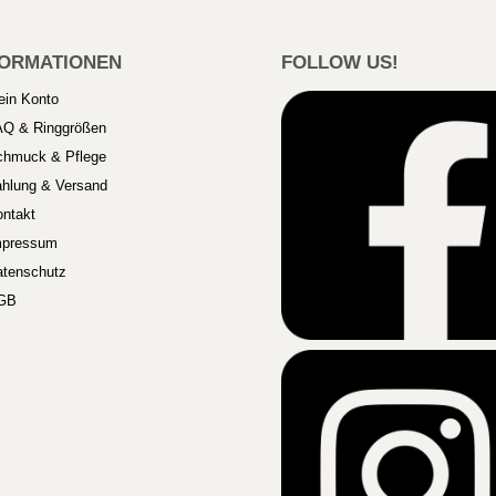
FORMATIONEN
FOLLOW US!
ein Konto
AQ & Ringgrößen
chmuck & Pflege
hlung & Versand
ntakt
mpressum
atenschutz
GB