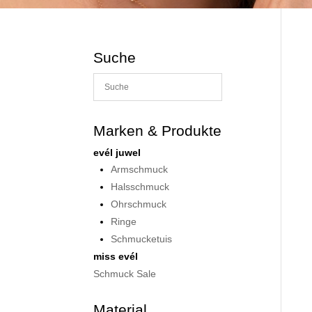
Suche
Marken & Produkte
evél juwel
Armschmuck
Halsschmuck
Ohrschmuck
Ringe
Schmucketuis
miss evél
Schmuck Sale
Material