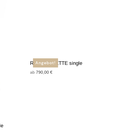
Angebot!
Ring BAGUETTE single
ab
790,00
€
le