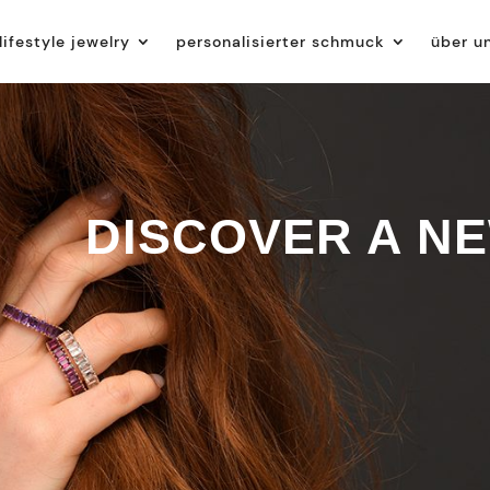
lifestyle jewelry
personalisierter schmuck
über u
DISCOVER A N