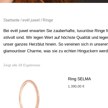
Startseite
/
evél juwel
/ Ringe
Bei evél juwel erwarten Sie zauberhafte, luxuriöse Ringe f
stilvoll sind. Wir legen Wert auf höchste Qualität und le
unser ganzes Herzblut hinein. So vereinen sich in unser
glamouröser Charme, was sie zu echten Hinguckern werde
Zeigt alle 28 Ergebnisse
Ring SELMA
1.390,00
€