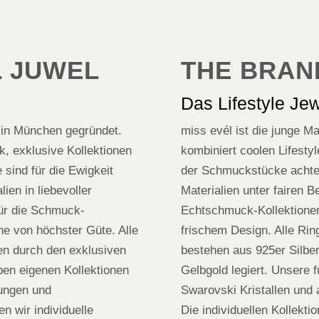
L JUWEL
THE BRAN
Das Lifestyle Jew
 in München gegründet.
miss evél ist die junge M
k, exklusive Kollektionen
kombiniert coolen Lifestyl
sind für die Ewigkeit
der Schmuckstücke achten 
ien in liebevoller
Materialien unter fairen 
für die Schmuck-
Echtschmuck-Kollektionen 
ine von höchster Güte. Alle
frischem Design. Alle Rin
ten durch den exklusiven
bestehen aus 925er Silber
eben eigenen Kollektionen
Gelbgold legiert. Unsere
gungen und
Swarovski Kristallen und 
n wir individuelle
Die individuellen Kollekt