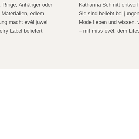
, Ringe, Anhänger oder
Katharina Schmitt entworfe
 Materialien, edlem
Sie sind beliebt bei junge
ung macht evél juwel
Mode lieben und wissen, w
ry Label beliefert
– mit miss evél, dem Lifes