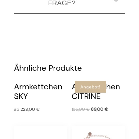
FRAGE?
Ähnliche Produkte
Armkettchen
Armkettchen
Angebot!
SKY
CITRINE
ab
229,00
€
135,00
€
89,00
€