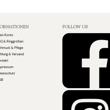
FORMATIONEN
FOLLOW US!
ein Konto
AQ & Ringgrößen
chmuck & Pflege
hlung & Versand
ontakt
mpressum
atenschutz
GB