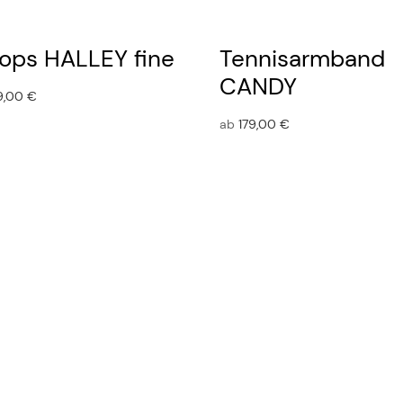
ops HALLEY fine
Tennisarmband
CANDY
9,00
€
ab
179,00
€