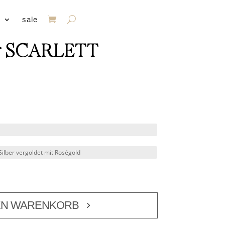
s
sale
r SCARLETT
EN WARENKORB