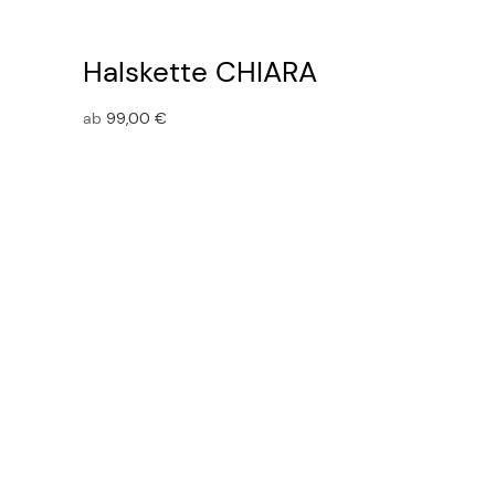
Halskette CHIARA
ab
99,00
€