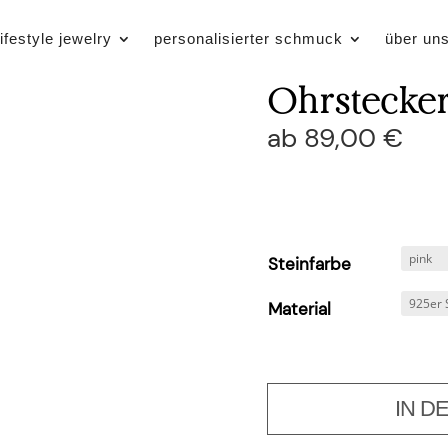
lifestyle jewelry
personalisierter schmuck
über un
Ohrstecke
ab
89,00
€
Steinfarbe
Material
IN D