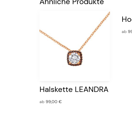
Ähnliche Produkte
Ho
ab
9
Halskette LEANDRA
ab
99,00
€