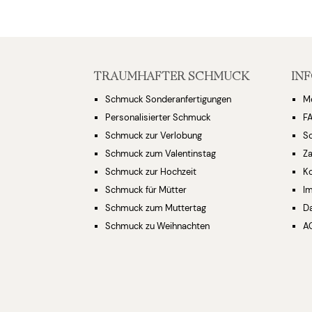
TRAUMHAFTER SCHMUCK
IN
Schmuck Sonderanfertigungen
M
Personalisierter Schmuck
F
Schmuck zur Verlobung
S
Schmuck zum Valentinstag
Za
Schmuck zur Hochzeit
K
Schmuck für Mütter
I
Schmuck zum Muttertag
D
Schmuck zu Weihnachten
A