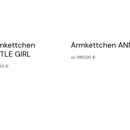
mkettchen
Armkettchen A
TTLE GIRL
ab
990,00
€
,00
€