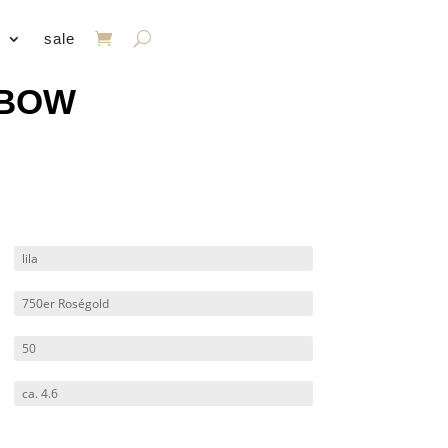
s
sale
NBOW