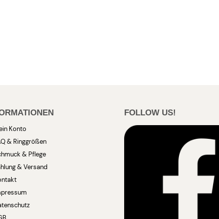
FORMATIONEN
FOLLOW US!
ein Konto
AQ & Ringgrößen
chmuck & Pflege
hlung & Versand
ontakt
mpressum
atenschutz
GB