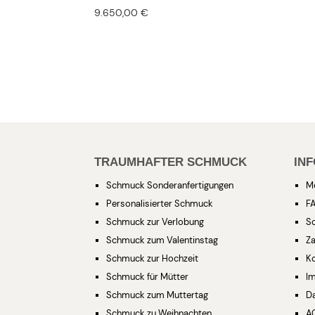
9.650,00
€
TRAUMHAFTER SCHMUCK
IN
Schmuck Sonderanfertigungen
M
Personalisierter Schmuck
F
Schmuck zur Verlobung
S
Schmuck zum Valentinstag
Za
Schmuck zur Hochzeit
K
Schmuck für Mütter
I
Schmuck zum Muttertag
D
Schmuck zu Weihnachten
A