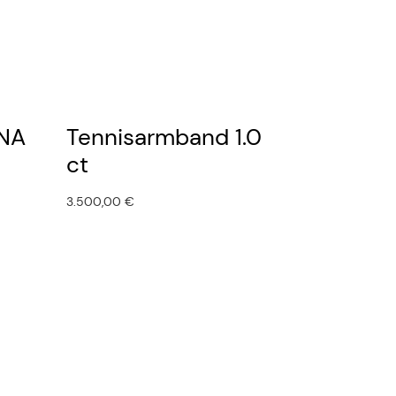
NNA
Tennisarmband 1.0
ct
3.500,00
€