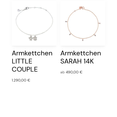
Armkettchen
Armkettchen
LITTLE
SARAH 14K
COUPLE
ab
490,00
€
1.290,00
€