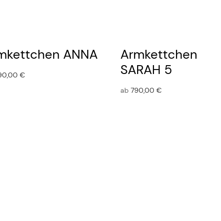
mkettchen ANNA
Armkettchen
SARAH 5
90,00
€
ab
790,00
€