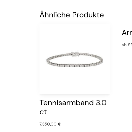
Ähnliche Produkte
Ar
ab
9
Tennisarmband 3.0
ct
7.350,00
€