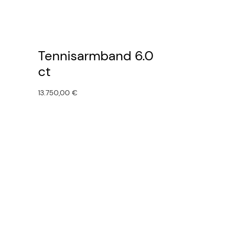
Tennisarmband 6.0
ct
13.750,00
€