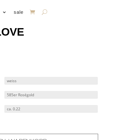
s
sale
 LOVE