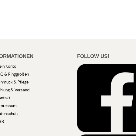
FORMATIONEN
FOLLOW US!
ein Konto
AQ & Ringgrößen
chmuck & Pflege
hlung & Versand
ontakt
mpressum
atenschutz
GB