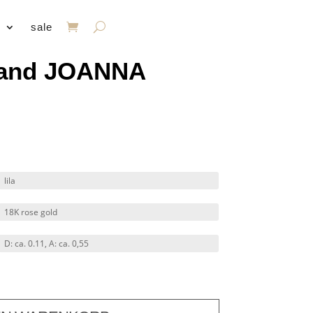
s
sale
band JOANNA