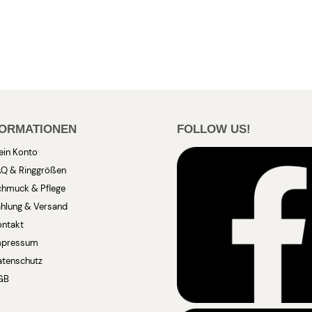
FORMATIONEN
FOLLOW US!
ein Konto
AQ & Ringgrößen
chmuck & Pflege
hlung & Versand
ontakt
mpressum
atenschutz
GB