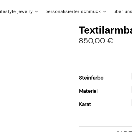
lifestyle jewelry
personalisierter schmuck
über un
Textilarm
850,00
€
Steinfarbe
Material
Karat