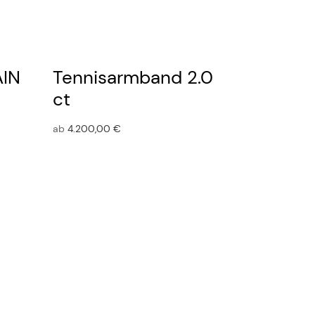
AIN
Tennisarmband 2.0
ct
ab
4.200,00
€