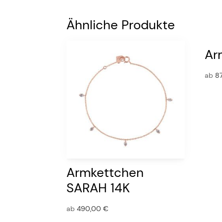
Ähnliche Produkte
Ar
ab
8
Armkettchen
SARAH 14K
ab
490,00
€