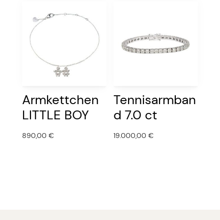
Armkettchen
Tennisarmban
LITTLE BOY
d 7.0 ct
890,00
€
19.000,00
€