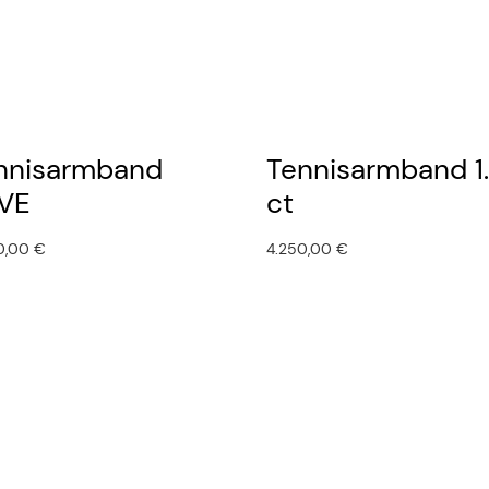
nnisarmband
Tennisarmband 1
VE
ct
0,00
€
4.250,00
€