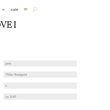
s
sale
VE I