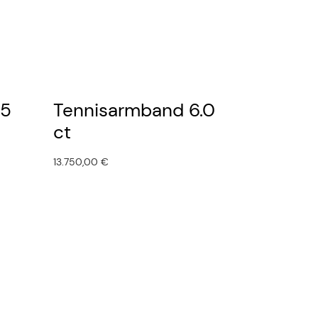
.5
Tennisarmband 6.0
ct
13.750,00
€