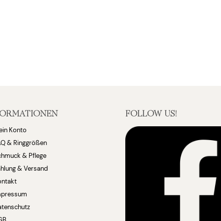
FORMATIONEN
FOLLOW US!
ein Konto
AQ & Ringgrößen
chmuck & Pflege
hlung & Versand
ontakt
mpressum
atenschutz
GB