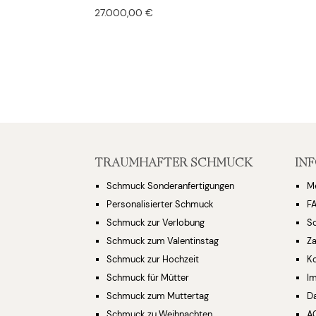
27.000,00
€
TRAUMHAFTER SCHMUCK
IN
Schmuck Sonderanfertigungen
M
Personalisierter Schmuck
F
Schmuck zur Verlobung
S
Schmuck zum Valentinstag
Za
Schmuck zur Hochzeit
K
Schmuck für Mütter
I
Schmuck zum Muttertag
D
Schmuck zu Weihnachten
A