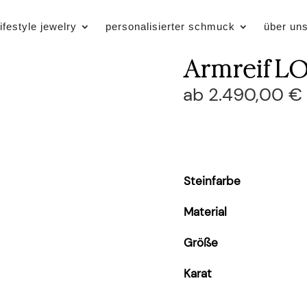
lifestyle jewelry
personalisierter schmuck
über un
Armreif LO
ab
2.490,00
€
Steinfarbe
Material
Größe
Karat