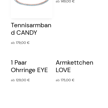
ab
149,00
€
Tennisarmban
d CANDY
ab
179,00
€
1 Paar
Armkettchen
Ohrringe EYE
LOVE
ab
129,00
€
ab
175,00
€