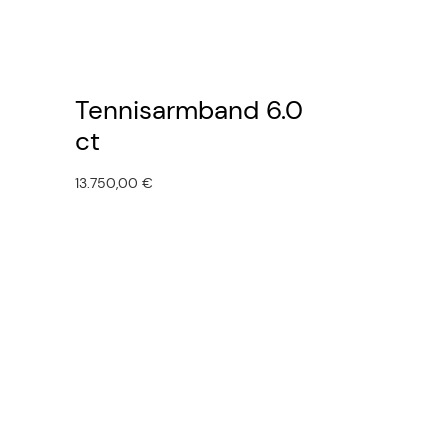
Tennisarmband 6.0
ct
13.750,00
€