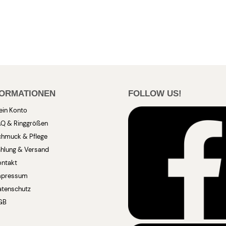
FORMATIONEN
FOLLOW US!
ein Konto
AQ & Ringgrößen
chmuck & Pflege
hlung & Versand
ontakt
mpressum
atenschutz
GB