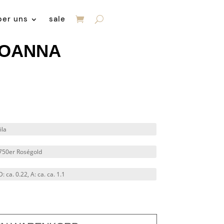
ber uns
sale
 JOANNA