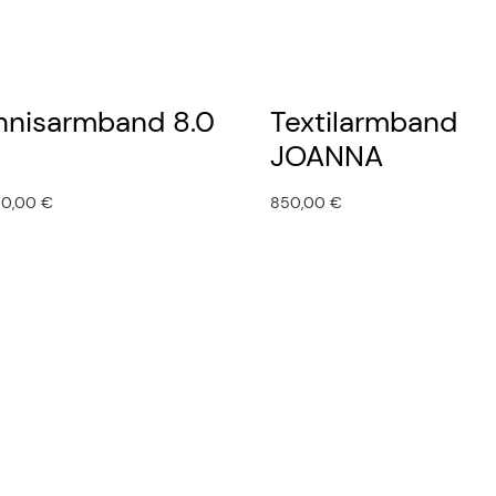
nnisarmband 8.0
Textilarmband
JOANNA
00,00
€
850,00
€