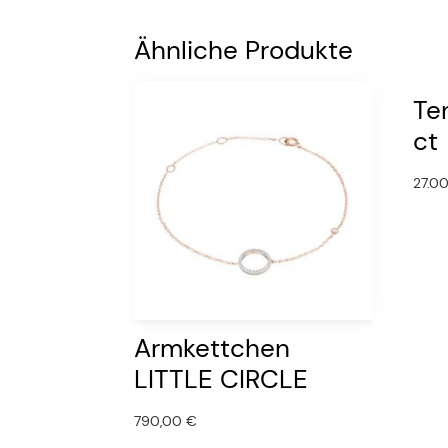
Ähnliche Produkte
Te
ct
27.0
Armkettchen
LITTLE CIRCLE
790,00
€