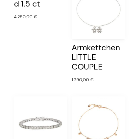
d 1.5 ct
4.250,00
€
Armkettchen
LITTLE
COUPLE
1.290,00
€