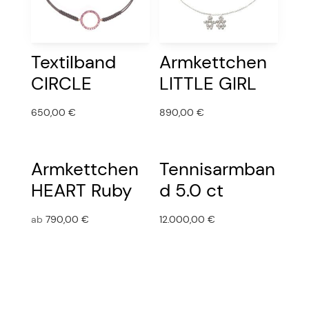
Textilband
Armkettchen
CIRCLE
LITTLE GIRL
650,00
€
890,00
€
Armkettchen
Tennisarmban
HEART Ruby
d 5.0 ct
ab
790,00
€
12.000,00
€